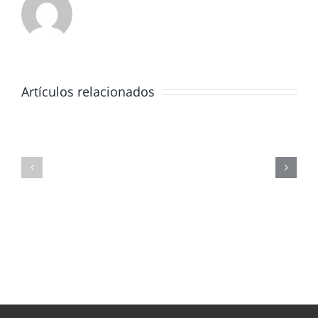
Artículos relacionados
JORNADA
FORMATIVA
SOBRE
MASTERCLAS
LOS
DE
PELIGROS
FÍSICA
DE
CORPUSCULA
LAS
REDES
SOCIALES