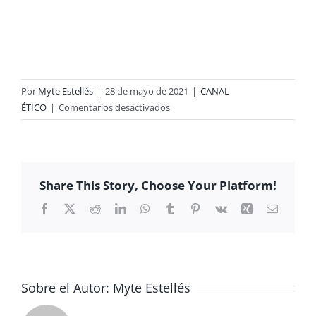
Por
Myte Estellés
|
28 de mayo de 2021
|
CANAL
en
ÉTICO
|
Comentarios desactivados
PROYECTO
1º
ESO
–
Share This Story, Choose Your Platform!
TANGRAM
Facebook
X
Reddit
LinkedIn
WhatsApp
Tumblr
Pinterest
Vk
Xing
Correo
electrón
Sobre el Autor:
Myte Estellés