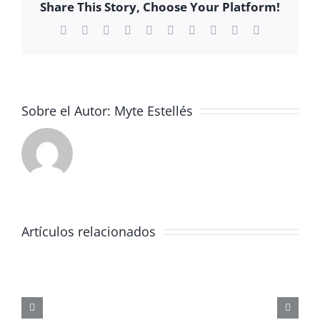
Share This Story, Choose Your Platform!
Facebook
X
Reddit
LinkedIn
WhatsApp
Tumblr
Pinterest
Vk
Xing
Correo
electrónico
Sobre el Autor:
Myte Estellés
Artículos relacionados
JORNADA
FORMATIVA
SOBRE
LOS