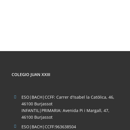
PELIGROS
DE
LAS
REDES
SOCIALES
COLEGIO JUAN XXIII
ESO|BACH|CCFF: Carrer d'Isabel la Catòlica, 46,
46100 Burjassot
INFANTIL|PRIMARIA: Avenida Pi i Margall, 47,
46100 Burjassot
ESO|BACH|CCFF:963638504