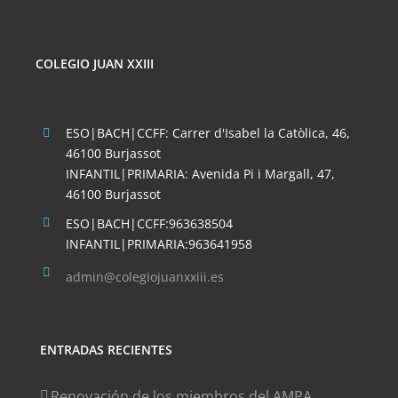
COLEGIO JUAN XXIII
ESO|BACH|CCFF: Carrer d'Isabel la Catòlica, 46,
46100 Burjassot
INFANTIL|PRIMARIA: Avenida Pi i Margall, 47,
46100 Burjassot
ESO|BACH|CCFF:963638504
INFANTIL|PRIMARIA:963641958
admin@colegiojuanxxiii.es
ENTRADAS RECIENTES
Renovación de los miembros del AMPA