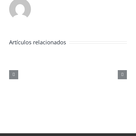
Artículos relacionados
JORNADA
FORMATIVA
SOBRE
LOS
PELIGROS
DE
LAS
REDES
SOCIALES