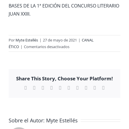
BASES DE LA 1ª EDICIÓN DEL CONCURSO LITERARIO
JUAN XXIII.
Por
Myte Estellés
|
27 de mayo de 2021
|
CANAL
en
ÉTICO
|
Comentarios desactivados
CONCURS
DE
NARRATIVA
Share This Story, Choose Your Platform!
Facebook
X
Reddit
LinkedIn
WhatsApp
Tumblr
Pinterest
Vk
Xing
Correo
electrónico
Sobre el Autor:
Myte Estellés