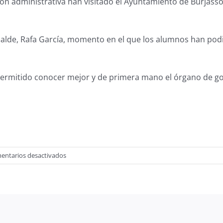
tión administrativa han visitado el Ayuntamiento de Burjass
Alcalde, Rafa García, momento en el que los alumnos han po
permitido conocer mejor y de primera mano el órgano de go
en
entarios desactivados
1º
GA
VISITA
EL
AYUNTAMIENTO