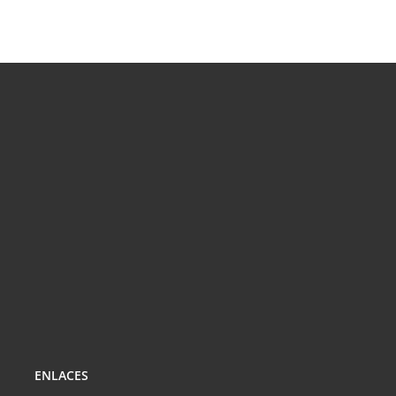
LA
TEUA
VIDA
ENLACES