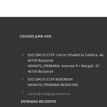
REDES
SOCIALES
COLEGIO JUAN XXIII
ESO|BACH|CCFF: Carrer d'Isabel la Catòlica, 46,
46100 Burjassot
INFANTIL|PRIMARIA: Avenida Pi i Margall, 47,
46100 Burjassot
ESO|BACH|CCFF:963638504
INFANTIL|PRIMARIA:963641958
admin@colegiojuanxxiii.es
ENTRADAS RECIENTES