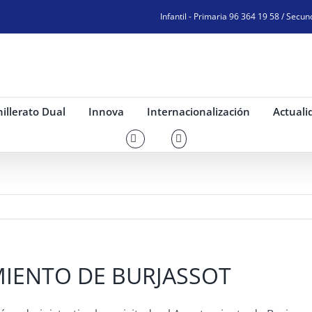
Infantil - Primaria 96 364 19 58 / Secun
illerato Dual
Innova
Internacionalización
Actuali
AMIENTO DE BURJASSOT