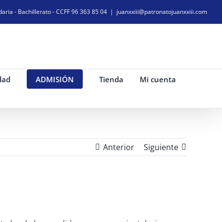
daria - Bachillerato - CCFF 96 363 85 04
|
juanxxiii@patronatojuanxxiii.com
dad
ADMISIÓN
Tienda
Mi cuenta
Anterior
Siguiente