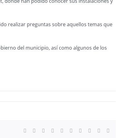
ot, donde han podido conocer sus instalaciones y
dido realizar preguntas sobre aquellos temas que
bierno del municipio, así como algunos de los
Facebook
X
Reddit
LinkedIn
WhatsApp
Tumblr
Pinterest
Vk
Xing
Correo
electrónico