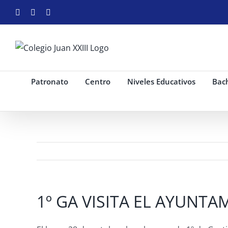
Saltar
Facebook
Instagram
YouTube
al
contenido
Patronato
Centro
Niveles Educativos
Bach
1º GA VISITA EL AYUNT