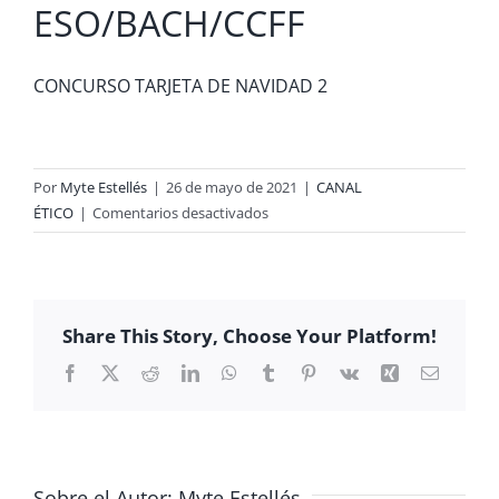
ESO/BACH/CCFF
CONCURSO TARJETA DE NAVIDAD 2
Por
Myte Estellés
|
26 de mayo de 2021
|
CANAL
en
ÉTICO
|
Comentarios desactivados
CONCURSO
TARJETA
DE
NAVIDAD
Share This Story, Choose Your Platform!
–
ESO/BACH/CCFF
Facebook
X
Reddit
LinkedIn
WhatsApp
Tumblr
Pinterest
Vk
Xing
Correo
electrón
Sobre el Autor:
Myte Estellés