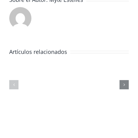
Artículos relacionados
JORNADA
FORMATIVA
SOBRE
MASTERCLAS
LOS
DE
PELIGROS
FÍSICA
DE
CORPUSCULA
LAS
REDES
SOCIALES