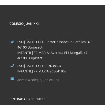
COLEGIO JUAN XXIII
ESO|BACH|CCFF: Carrer d'Isabel la Catòlica, 46,
46100 Burjassot
INFANTIL|PRIMARIA: Avenida Pi i Margall, 47,
46100 Burjassot
ESO|BACH|CCFF:963638504
INFANTIL|PRIMARIA:963641958
admin@colegiojuanxxiii.es
ENTRADAS RECIENTES